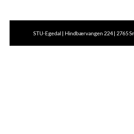
STU-Egedal
Hindbærvangen 224
2765 S