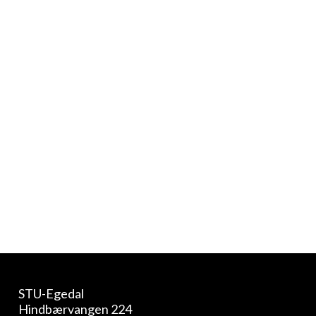
Nerf
Svømning
STU-Egedal
Hindbærvangen 224