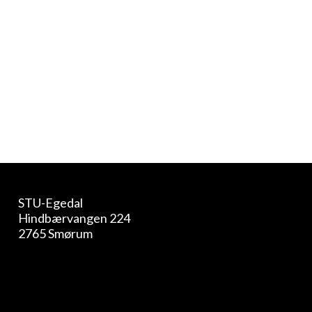
at kunne bruge alle deres kompetencer.
Derfor er det også mest almindeligt at
forældrene deltager på alle møder og har en
tæt kontakt til kontaktlæreren også når de er
fyldt 18 år.
STU-Egedal
Hindbærvangen 224
2765 Smørum