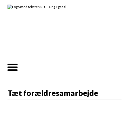
Tæt forældresamarbejde
Der er et tæt samarbejde med forældre
igennem alle 3 år på STU. Formålet med dette
er at give alle elever de bedste muligheder for