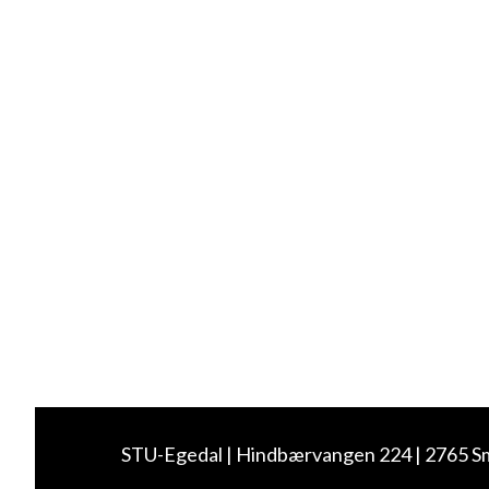
STU-Egedal
Hindbærvangen 224
2765 S